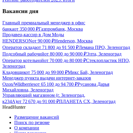
Вакансии дня
Главный премиальный менеджер в офис
банка
от
350 000
₽
Газпромбанк, Москва
Продавец-кассир в Дом Моды
HENDERSON
от
90 000
₽
Henderson, Москва
Оператор склада
от
71 800
до
91 500
₽
Лемана ПРО, Зеленоград
Подсобный рабочий
от
80 000
до
90 000
₽
Элта, Зеленоград
Оператор котельной
от
70 000
до
80 000
₽
Стеклопластик НПО,
Зеленоград
Кладовщик
от
75 000
до
99 000
₽
Микс Бай, Зеленоград
Менеджер пункта выдачи интернет-заказов
Ozon/Wildberries
от
65 100
до
94 700
₽
Русанова Дарья
Михайловна, Зеленоград
Управляющий магазином (г. Зеленоград,
к234А)
от
72 670
до
91 000
₽
ПЛАНЕТА СХ, Зеленоград
HeadHunter
Размещение вакансий
Поиск по резюме
О компании