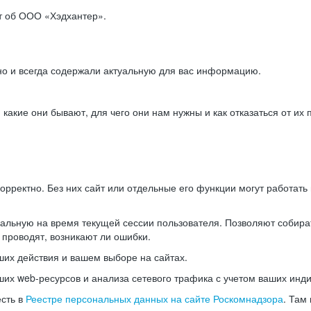
ет об ООО «Хэдхантер».
но и всегда содержали актуальную для вас информацию.
акие они бывают, для чего они нам нужны и как отказаться от их 
рректно. Без них сайт или отдельные его функции могут работат
альную на время текущей сессии пользователя. Позволяют собира
 проводят, возникают ли ошибки.
их действия и вашем выборе на сайтах.
х web-ресурсов и анализа сетевого трафика с учетом ваших инд
есть в
Реестре персональных данных на сайте Роскомнадзора
. Там