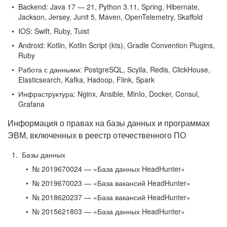
Backend:
Java 17 — 21, Python 3.11, Spring, Hibernate,
Jackson, Jersey, Junit 5, Maven, OpenTelemetry, Skaffold
IOS:
Swift, Ruby, Tuist
Android:
Kotlin, Kotlin Script (kts), Gradle Convention Plugins,
Ruby
Работа с данными:
PostgreSQL, Scylla, Redis, ClickHouse,
Elasticsearch, Kafka, Hadoop, Flink, Spark
Инфраструктура:
Nginx, Ansible, MinIo, Docker, Consul,
Grafana
Информация о правах на базы данных и программах
ЭВМ, включенных в реестр отечественного ПО
Базы данных
№ 2019670024 — «База данных HeadHunter»
№ 2019670023 — «База вакансий HeadHunter»
№ 2018620237 — «База вакансий HeadHunter»
№ 2015621803 — «База данных HeadHunter»