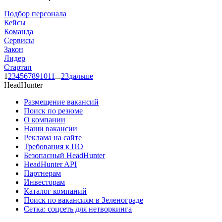
Подбор персонала
Кейсы
Команда
Сервисы
Закон
Лидер
Стартап
1
2
3
4
5
6
7
8
9
10
11
...
23
дальше
HeadHunter
Размещение вакансий
Поиск по резюме
О компании
Наши вакансии
Реклама на сайте
Требования к ПО
Безопасный HeadHunter
HeadHunter API
Партнерам
Инвесторам
Каталог компаний
Поиск по вакансиям в Зеленограде
Сетка: соцсеть для нетворкинга