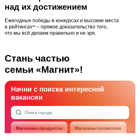
над их достижением
Ежегодные победы в конкурсах и высокие места
в рейтингах
– прямое доказательство того,
**
что мы всё делаем правильно и не зря.
Стань частью
семьи «Магнит»!
1-е Цветово
Начни с поиска интересной
1-й Воин
вакансии
1-я Михайловка
1-я Моква
1-я Семеновка
Магазины продуктов
Магазины косметики
2-я Гавриловка
Развернуть
Ёнский