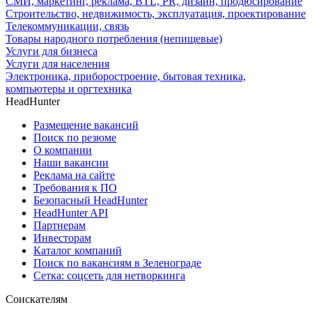
СМИ, маркетинг, реклама, BTL, PR, дизайн, продюсирование
Строительство, недвижимость, эксплуатация, проектирование
Телекоммуникации, связь
Товары народного потребления (непищевые)
Услуги для бизнеса
Услуги для населения
Электроника, приборостроение, бытовая техника,
компьютеры и оргтехника
HeadHunter
Размещение вакансий
Поиск по резюме
О компании
Наши вакансии
Реклама на сайте
Требования к ПО
Безопасный HeadHunter
HeadHunter API
Партнерам
Инвесторам
Каталог компаний
Поиск по вакансиям в Зеленограде
Сетка: соцсеть для нетворкинга
Соискателям