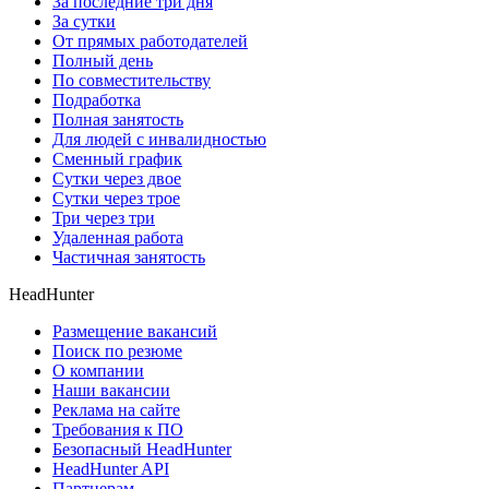
За последние три дня
За сутки
От прямых работодателей
Полный день
По совместительству
Подработка
Полная занятость
Для людей с инвалидностью
Сменный график
Сутки через двое
Сутки через трое
Три через три
Удаленная работа
Частичная занятость
HeadHunter
Размещение вакансий
Поиск по резюме
О компании
Наши вакансии
Реклама на сайте
Требования к ПО
Безопасный HeadHunter
HeadHunter API
Партнерам