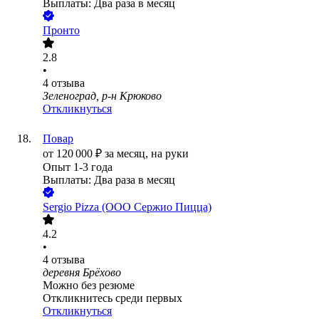
Выплаты: Два раза в месяц
Пронто
2.8
•
4
отзыва
Зеленоград, р-н Крюково
Откликнуться
Повар
от
120 000
₽
за месяц,
на руки
Опыт 1-3 года
Выплаты: Два раза в месяц
Sergio Pizza (ООО Cержио Пицца)
4.2
•
4
отзыва
деревня Брёхово
Можно без резюме
Откликнитесь среди первых
Откликнуться