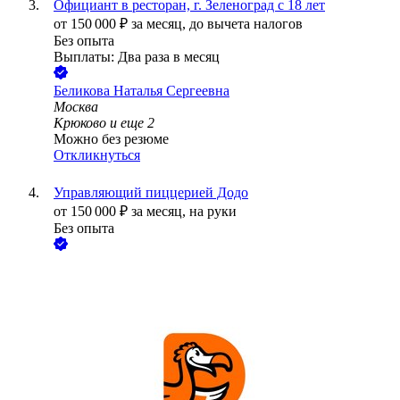
Официант в ресторан, г. Зеленоград с 18 лет
от
150 000
₽
за месяц,
до вычета налогов
Без опыта
Выплаты: Два раза в месяц
Беликова Наталья Сергеевна
Москва
Крюково
и еще
2
Можно без резюме
Откликнуться
Управляющий пиццерией Додо
от
150 000
₽
за месяц,
на руки
Без опыта