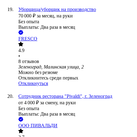
Уборщица/уборщик на производство
70 000
₽
за месяц,
на руки
Без опыта
Выплаты: Два раза в месяц
FRESCO
4.9
•
8
отзывов
Зеленоград, Малинская улица, 2
Можно без резюме
Откликнитесь среди первых
Откликнуться
Сотрудник ресторана "Pivaldi", г. Зеленоград
от
4 000
₽
за смену,
на руки
Без опыта
Выплаты: Два раза в месяц
ООО
ПИВАЛЬДИ