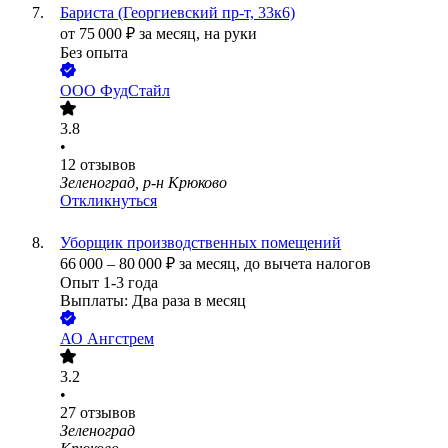
Бариста (Георгиевский пр-т, 33к6)
от
75 000
₽
за месяц,
на руки
Без опыта
ООО
ФудСтайл
3.8
•
12
отзывов
Зеленоград, р-н Крюково
Откликнуться
Уборщик производственных помещений
66 000
–
80 000
₽
за месяц,
до вычета налогов
Опыт 1-3 года
Выплаты: Два раза в месяц
АО Ангстрем
3.2
•
27
отзывов
Зеленоград