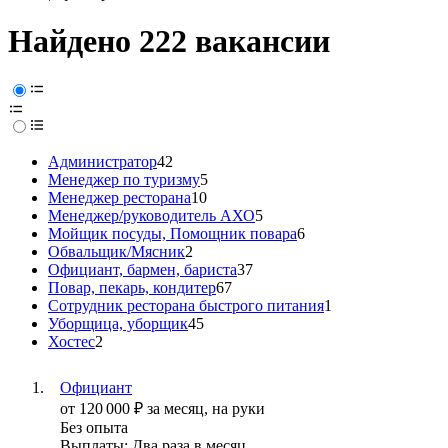
Найдено 222 вакансии
Администратор
42
Менеджер по туризму
5
Менеджер ресторана
10
Менеджер/руководитель АХО
5
Мойщик посуды, Помощник повара
6
Обвальщик/Мясник
2
Официант, бармен, бариста
37
Повар, пекарь, кондитер
67
Сотрудник ресторана быстрого питания
1
Уборщица, уборщик
45
Хостес
2
Официант
от
120 000
₽
за месяц,
на руки
Без опыта
Выплаты: Два раза в месяц