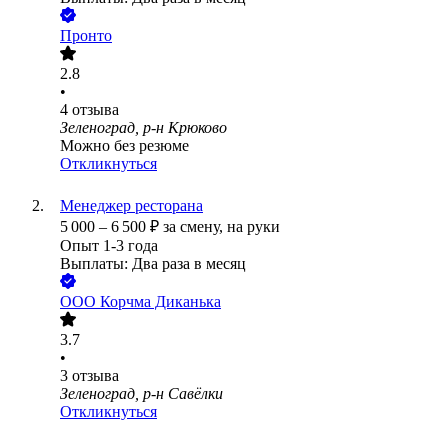
Пронто
2.8
•
4
отзыва
Зеленоград, р-н Крюково
Можно без резюме
Откликнуться
Менеджер ресторана
5 000
–
6 500
₽
за смену,
на руки
Опыт 1-3 года
Выплаты: Два раза в месяц
ООО
Корчма Диканька
3.7
•
3
отзыва
Зеленоград, р-н Савёлки
Откликнуться