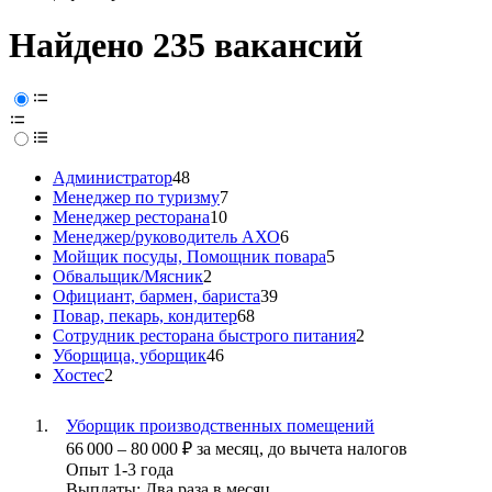
Найдено 235 вакансий
Администратор
48
Менеджер по туризму
7
Менеджер ресторана
10
Менеджер/руководитель АХО
6
Мойщик посуды, Помощник повара
5
Обвальщик/Мясник
2
Официант, бармен, бариста
39
Повар, пекарь, кондитер
68
Сотрудник ресторана быстрого питания
2
Уборщица, уборщик
46
Хостес
2
Уборщик производственных помещений
66 000
–
80 000
₽
за месяц,
до вычета налогов
Опыт 1-3 года
Выплаты: Два раза в месяц