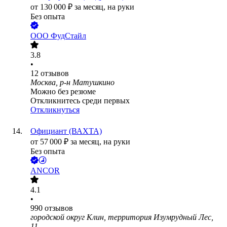
от
130 000
₽
за месяц,
на руки
Без опыта
ООО
ФудСтайл
3.8
•
12
отзывов
Москва, р-н Матушкино
Можно без резюме
Откликнитесь среди первых
Откликнуться
Официант (ВАХТА)
от
57 000
₽
за месяц,
на руки
Без опыта
ANCOR
4.1
•
990
отзывов
городской округ Клин, территория Изумрудный Лес,
11