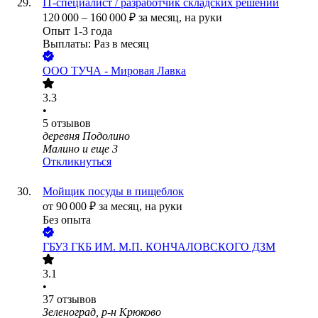
IT-специалист / разработчик складских решений
120 000
–
160 000
₽
за месяц,
на руки
Опыт 1-3 года
Выплаты: Раз в месяц
ООО
ТУЧА - Мировая Лавка
3.3
•
5
отзывов
деревня Подолино
Малино
и еще
3
Откликнуться
Мойщик посуды в пищеблок
от
90 000
₽
за месяц,
на руки
Без опыта
ГБУЗ ГКБ ИМ. М.П. КОНЧАЛОВСКОГО ДЗМ
3.1
•
37
отзывов
Зеленоград, р-н Крюково