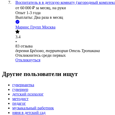
Воспитатель в в детскую комнату (загородный комплек
от
60 000
₽
за месяц,
на руки
Опыт 1-3 года
Выплаты: Два раза в месяц
Маринс Групп Москва
3.4
•
83
отзыва
деревня Брёхово, территория Отель Тропикана
Откликнитесь среди первых
Откликнуться
Другие пользователи ищут
гувернантка
гувернер
детский психолог
методист
педагог
музыкальный работник
няня в детский сад