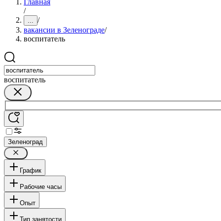
Главная
/
/
...
вакансии в Зеленограде
/
воспитатель
воспитатель
Зеленоград
График
Рабочие часы
Опыт
Тип занятости